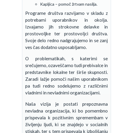
Kapljica – pomoč žrtvam nasilja.
Programe društva razvijamo v skladu z
potrebami uporabnikov in okolja.
Izvajamo jih strokovne delavke in
prostovoljke ter prostovoljci društva.
Svoje delo redno nadgrajujemo in se zanj
ves čas dodatno usposabljamo.
O problematikah, s katerimi se
srečujemo, ozaveščamo tudi prebivalce in
predstavnike lokalne ter širše skupnosti.
Zaradi lažje pomoči našim uporabnikom
pa tudi redno sodelujemo z različnimi
vladnimi in nevladnimi organizacijami.
Naša vizija je postati prepoznavna
nevladna organizacija, ki bo pomembno
prispevala k pozitivnim spremembam v
življenju ljudi, ki se znajdejo v socialnih
stiskah, ter s tem prispevala k izboljšanju