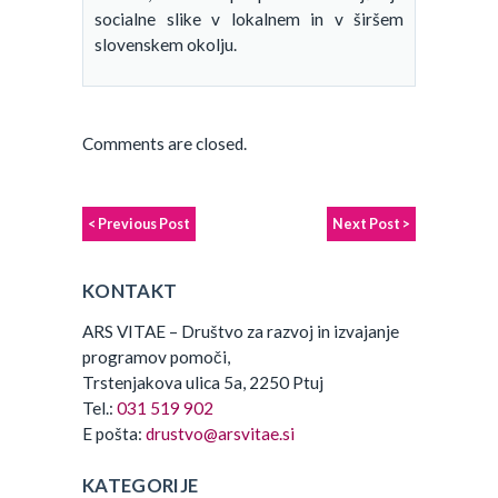
socialne slike v lokalnem in v širšem
slovenskem okolju.
Comments are closed.
< Previous Post
Next Post >
KONTAKT
ARS VITAE – Društvo za razvoj in izvajanje
programov pomoči,
Trstenjakova ulica 5a, 2250 Ptuj
Tel.:
031 519 902
E pošta:
drustvo@arsvitae.si
KATEGORIJE