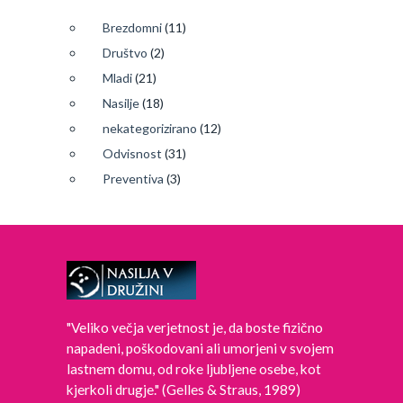
Brezdomni
(11)
Društvo
(2)
Mladi
(21)
Nasilje
(18)
nekategorizirano
(12)
Odvisnost
(31)
Preventiva
(3)
"Veliko večja verjetnost je, da boste fizično
napadeni, poškodovani ali umorjeni v svojem
lastnem domu, od roke ljubljene osebe, kot
kjerkoli drugje." (Gelles & Straus, 1989)