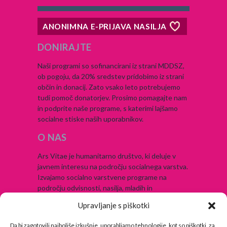
ANONIMNA E-PRIJAVA NASILJA
DONIRAJTE
Naši programi so sofinancirani iz strani MDDSZ,
ob pogoju, da 20% sredstev pridobimo iz strani
občin in donacij. Zato vsako leto potrebujemo
tudi pomoč donatorjev. Prosimo pomagajte nam
in podprite naše programe, s katerimi lajšamo
socialne stiske naših uporabnikov.
O NAS
Ars Vitae je humanitarno društvo, ki deluje v
javnem interesu na področju socialnega varstva.
Izvajamo socialno varstvene programe na
področju odvisnosti, nasilja, mladih in
brezdomstva.
Upravljanje s piškotki
ARS VITAE – DRUŠTVO
Da bi zagotovili najboljše izkušnje, uporabljamo tehnologije, kot so piškotki, za