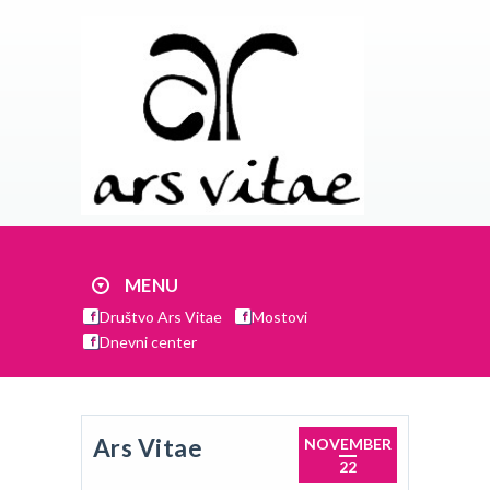
MENU
Društvo Ars Vitae
Mostovi
Dnevni center
Ars Vitae
NOVEMBER
22