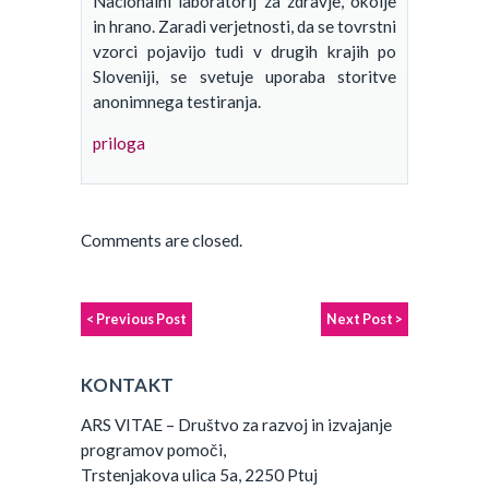
Nacionalni laboratorij za zdravje, okolje
in hrano. Zaradi verjetnosti, da se tovrstni
vzorci pojavijo tudi v drugih krajih po
Sloveniji, se svetuje uporaba storitve
anonimnega testiranja.
priloga
Comments are closed.
< Previous Post
Next Post >
KONTAKT
ARS VITAE – Društvo za razvoj in izvajanje
programov pomoči,
Trstenjakova ulica 5a, 2250 Ptuj