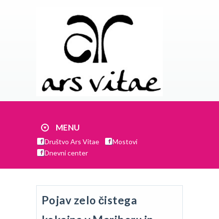
MENU
Društvo Ars Vitae
Mostovi
Dnevni center
Pojav zelo čistega