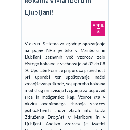
kokaina v Mariboru in
Ljubljani!
APRIL
5
V okviru Sistema za zgodnje opozarjanje
na pojav NPS je bilo v Mariboru in
Ljubljani zaznanih več vzorcev zelo
čistega kokaina, z vsebnostjo od 83 do 88
%. Uporabnikom se priporoča previdnost
pri uporabi ter upoštevanje načel
zmanjševanja škode, saj uporaba kokaina
med drugimi zvišuje tveganje za odpoved
srca in možgansko kap. Vzorce sta v
okviru anonimnega zbiranja vzorcev
psihoaktivnih snovi zbrali info točki
Združenja DrogArt v Mariboru in v
Ljubljani. Analizo vzorcev je izvedel