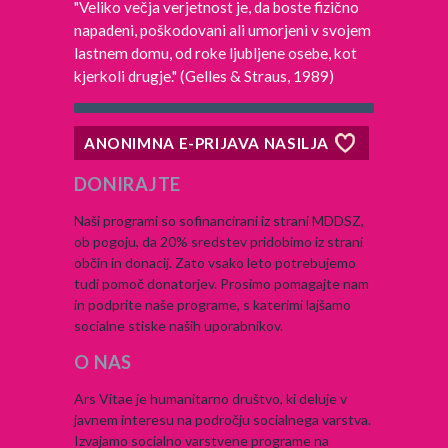
"Veliko večja verjetnost je, da boste fizično
napadeni, poškodovani ali umorjeni v svojem
lastnem domu, od roke ljubljene osebe, kot
kjerkoli drugje." (Gelles & Straus, 1989)
ANONIMNA E-PRIJAVA NASILJA
DONIRAJTE
Naši programi so sofinancirani iz strani MDDSZ,
ob pogoju, da 20% sredstev pridobimo iz strani
občin in donacij. Zato vsako leto potrebujemo
tudi pomoč donatorjev. Prosimo pomagajte nam
in podprite naše programe, s katerimi lajšamo
socialne stiske naših uporabnikov.
O NAS
Ars Vitae je humanitarno društvo, ki deluje v
javnem interesu na področju socialnega varstva.
Izvajamo socialno varstvene programe na