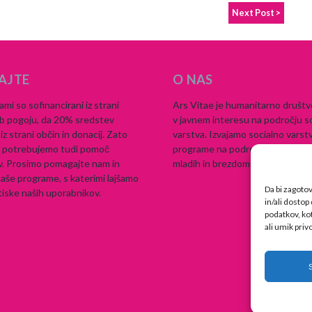
Next Post >
AJTE
O NAS
ami so sofinancirani iz strani
Ars Vitae je humanitarno društvo
 pogoju, da 20% sredstev
v javnem interesu na področju s
iz strani občin in donacij. Zato
varstva. Izvajamo socialno vars
o potrebujemo tudi pomoč
programe na področju odvisnosti,
v. Prosimo pomagajte nam in
mladih in brezdomstva.
aše programe, s katerimi lajšamo
Da bi zagotov
tiske naših uporabnikov.
in/ali dostop
podatkov, ko
ali umik priv