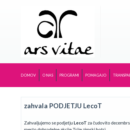
DOMOV
O NAS
PROGRAMI
POMAGAJO
TRANSPA
zahvala PODJETJU LecoT
Zahvaljujemo se podjetju
LecoT
za čudovito decembrsk
mesto dobrodelne akcije Trije zimski botri.