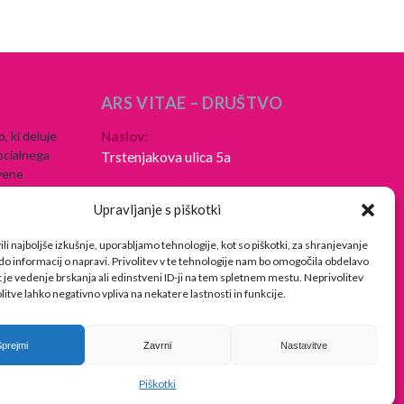
ARS VITAE – DRUŠTVO
, ki deluje
Naslov:
ocialnega
Trstenjakova ulica 5a
tvene
Telefon:
 nasilja,
Upravljanje s piškotki
+ 386 (0)31 519 902
ili najboljše izkušnje, uporabljamo tehnologije, kot so piškotki, za shranjevanje
E-pošta:
 do informacij o napravi. Privolitev v te tehnologije nam bo omogočila obdelavo
drustvo@arsvitae.si
t je vedenje brskanja ali edinstveni ID-ji na tem spletnem mestu. Neprivolitev
olitve lahko negativno vpliva na nekatere lastnosti in funkcije.
Sprejmi
Zavrni
Nastavitve
Piškotki