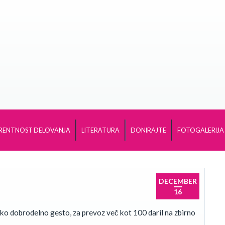
RENTNOST DELOVANJA
LITERATURA
DONIRAJTE
FOTOGALERIJA
DECEMBER
16
o dobrodelno gesto, za prevoz več kot 100 daril na zbirno