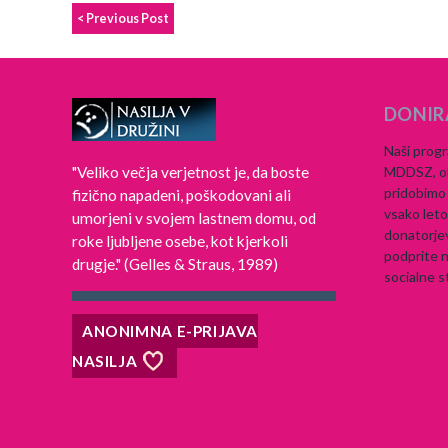
< Previous Post
DONIR
Naši progr
"Veliko večja verjetnost je, da boste
MDDSZ, ob
pridobimo 
fizično napadeni, poškodovani ali
vsako let
umorjeni v svojem lastnem domu, od
donatorje
roke ljubljene osebe, kot kjerkoli
podprite n
drugje." (Gelles & Straus, 1989)
socialne s
ANONIMNA E-PRIJAVA
NASILJA