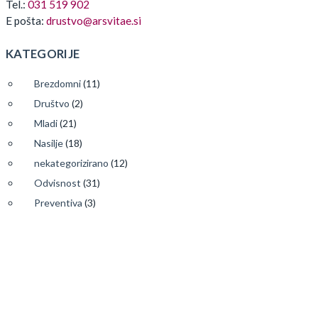
Tel.:
031 519 902
E pošta:
drustvo@arsvitae.si
KATEGORIJE
Brezdomni
(11)
Društvo
(2)
Mladi
(21)
Nasilje
(18)
nekategorizirano
(12)
Odvisnost
(31)
Preventiva
(3)