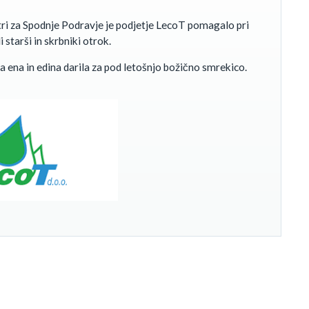
tri za Spodnje Podravje je podjetje LecoT pomagalo pri
 starši in skrbniki otrok.
 ena in edina darila za pod letošnjo božično smrekico.