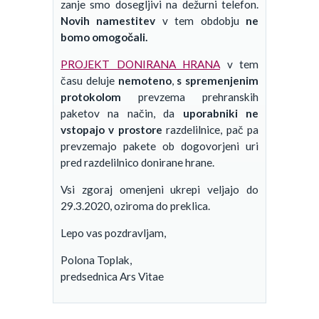
zanje smo dosegljivi na dežurni telefon.
Novih namestitev
v tem obdobju
ne
bomo omogočali.
PROJEKT DONIRANA HRANA
v tem
času deluje
nemoteno
,
s spremenjenim
protokolom
prevzema prehranskih
paketov na način, da
uporabniki ne
vstopajo v prostore
razdelilnice, pač pa
prevzemajo pakete ob dogovorjeni uri
pred razdelilnico donirane hrane.
Vsi zgoraj omenjeni ukrepi veljajo do
29.3.2020, oziroma do preklica.
Lepo vas pozdravljam,
Polona Toplak,
predsednica Ars Vitae