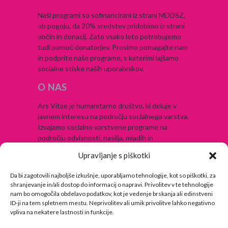
Naši programi so sofinancirani iz strani MDDSZ,
ob pogoju, da 20% sredstev pridobimo iz strani
občin in donacij. Zato vsako leto potrebujemo
tudi pomoč donatorjev. Prosimo pomagajte nam
in podprite naše programe, s katerimi lajšamo
socialne stiske naših uporabnikov.
O NAS
Ars Vitae je humanitarno društvo, ki deluje v
javnem interesu na področju socialnega varstva.
Izvajamo socialno varstvene programe na
področju odvisnosti, nasilja, mladih in
brezdomstva.
Upravljanje s piškotki
ARS VITAE – DRUŠTVO
Da bi zagotovili najboljše izkušnje, uporabljamo tehnologije, kot so piškotki, za
shranjevanje in/ali dostop do informacij o napravi. Privolitev v te tehnologije
Naslov:
nam bo omogočila obdelavo podatkov, kot je vedenje brskanja ali edinstveni
Trstenjakova ulica 5a
ID-ji na tem spletnem mestu. Neprivolitev ali umik privolitve lahko negativno
vpliva na nekatere lastnosti in funkcije.
Telefon: