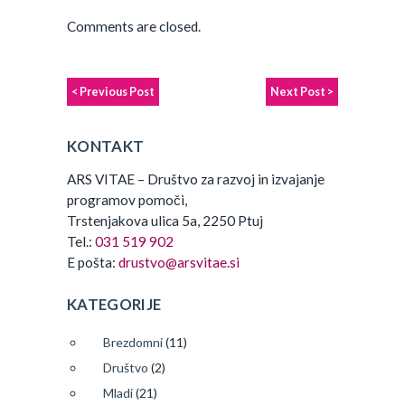
Comments are closed.
< Previous Post
Next Post >
KONTAKT
ARS VITAE – Društvo za razvoj in izvajanje
programov pomoči,
Trstenjakova ulica 5a, 2250 Ptuj
Tel.:
031 519 902
E pošta:
drustvo@arsvitae.si
KATEGORIJE
Brezdomni
(11)
Društvo
(2)
Mladi
(21)