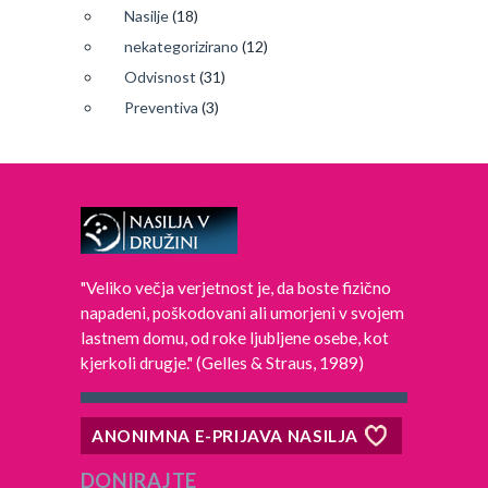
Nasilje
(18)
nekategorizirano
(12)
Odvisnost
(31)
Preventiva
(3)
"Veliko večja verjetnost je, da boste fizično
napadeni, poškodovani ali umorjeni v svojem
lastnem domu, od roke ljubljene osebe, kot
kjerkoli drugje." (Gelles & Straus, 1989)
ANONIMNA E-PRIJAVA NASILJA
DONIRAJTE