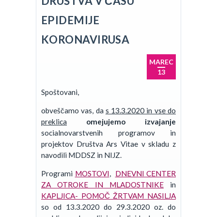
DRUŠTVA V ČASU
EPIDEMIJE
KORONAVIRUSA
MAREC
13
Spoštovani,
obveščamo vas, da
s 13.3.2020 in vse do
preklica
omejujemo izvajanje
socialnovarstvenih programov in
projektov Društva Ars Vitae v skladu z
navodili MDDSZ in NIJZ.
Programi
MOSTOVI
,
DNEVNI CENTER
ZA OTROKE IN MLADOSTNIKE
in
KAPLJICA- POMOČ ŽRTVAM NASILJA
so od 13.3.2020 do 29.3.2020 oz. do