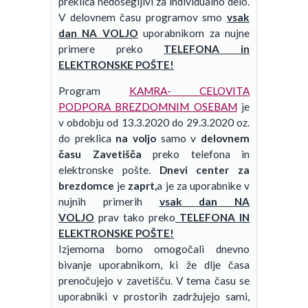
preklica nedosegljivi za individualno delo.
V delovnem času programov smo
vsak
dan
NA VOLJO
uporabnikom za nujne
primere preko
TELEFONA in
ELEKTRONSKE POŠTE!
Program
KAMRA- CELOVITA
PODPORA BREZDOMNIM OSEBAM
je
v obdobju od 13.3.2020 do 29.3.2020 oz.
do preklica
na voljo
samo v
delovnem
času Zavetišča
preko telefona in
elektronske pošte.
Dnevi center za
brezdomce
je
zaprt,
a je
za uporabnike v
nujnih primerih
vsak dan
NA
VOLJO
prav tako preko
TELEFONA IN
ELEKTRONSKE POŠTE!
Izjemoma bomo omogočali dnevno
bivanje uporabnikom, ki že dlje časa
prenočujejo v zavetišču. V tema času se
uporabniki v prostorih zadržujejo sami,